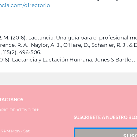
ncia.com/directorio
R. M. (2016). Lactancia: Una guía para el profesional m
rence, R. A., Naylor, A. J., O'Hare, D., Schanler, R. J., &
 115(2), 496-506.
2016). Lactancia y Lactación Humana. Jones & Bartlett 
TACTANOS
RIO DE ATENCIÓN:
SUSCRIBETE A NUESTRO BL
 7PM Mon - Sat
SUS