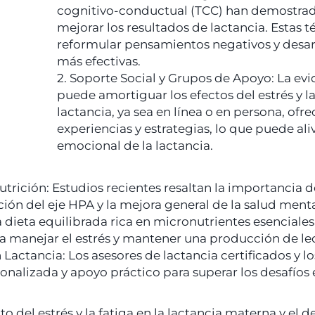
cognitivo-conductual (TCC) han demostrado 
mejorar los resultados de lactancia. Estas 
reformular pensamientos negativos y desar
más efectivas.
2. Soporte Social y Grupos de Apoyo: La evi
puede amortiguar los efectos del estrés y l
lactancia, ya sea en línea o en persona, of
experiencias y estrategias, lo que puede ali
emocional de la lactancia.
utrición: Estudios recientes resaltan la importancia d
ón del eje HPA y la mejora general de la salud mental 
a dieta equilibrada rica en micronutrientes esencial
a manejar el estrés y mantener una producción de le
n Lactancia: Los asesores de lactancia certificados y 
nalizada y apoyo práctico para superar los desafíos 
del estrés y la fatiga en la lactancia materna y el d