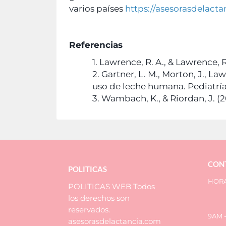
varios países
https://asesorasdelacta
Referencias
1. Lawrence, R. A., & Lawrence, 
2. Gartner, L. M., Morton, J., Law
uso de leche humana. Pediatría,
3. Wambach, K., & Riordan, J. (
CON
POLITICAS
HORA
POLITICAS WEB Todos
los derechos son
reservados.
9AM -
asesorasdelactancia.com